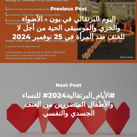
Previous Post
اليوم البرتقالي في بون - الأضواء
والجري والموسيقى الحية من أجل لا
للعنف ضد المرأة في 25 نوفمبر 2024
Next Post
#الأيام_البرتقالية2024# للنساء
والأطفال المتضررين من العنف
الجسدي والنفسي