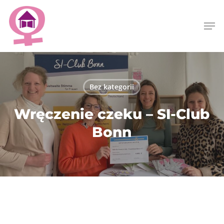
Skip
Menu
to
Men
main
content
Bez kategorii
Wręczenie czeku – SI-Club
Bonn