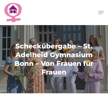
Skip
Menu
to
Men
main
content
Scheckübergabe – St.
Adelheid Gymnasium
Bonn – Von Frauen für
Frauen