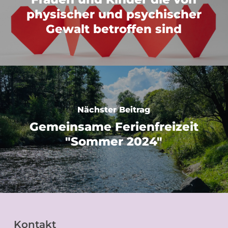
physischer und psychischer
Gewalt betroffen sind
Nächster Beitrag
Gemeinsame Ferienfreizeit
"Sommer 2024"
Kontakt